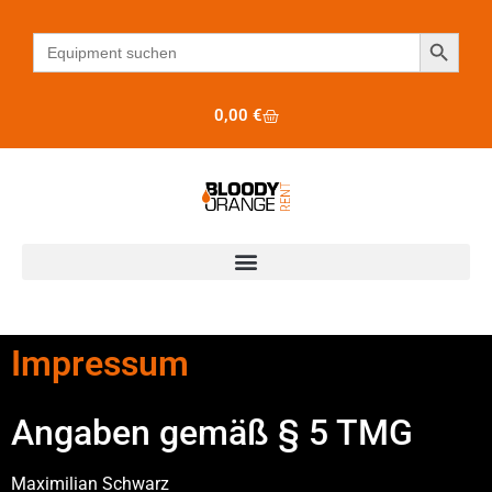
Search B
Search
for:
0,00
€
Impressum
Angaben gemäß § 5 TMG
Maximilian Schwarz