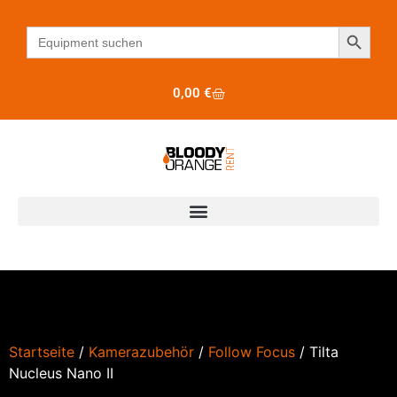
Search B
Search
for:
0,00
€
Startseite
/
Kamerazubehör
/
Follow Focus
/ Tilta
Nucleus Nano II