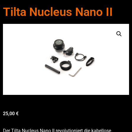
Tilta Nucleus Nano II
25,00
€
Der Tilta Nucleus Nano II revolutioniert die kabellose