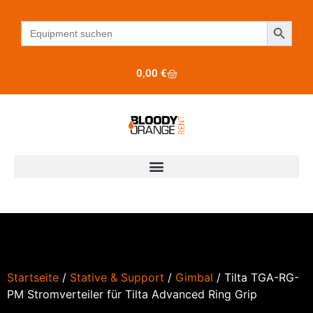
Search B
Search
for:
0,00
€
Startseite
/
Stative & Support
/
Gimbal
/ Tilta TGA-RG-
PM Stromverteiler für Tilta Advanced Ring Grip